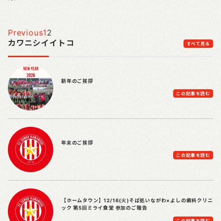
Previous
1
2
カワニシイイトコ
すべて見る
新年のご挨拶
この記事を読む
年末のご挨拶
この記事を読む
【ホームタウン】12/16(火)そば処いながわ×よしの歯科クリニ
ック 第5回ミライ食堂 参加のご報告
この記事を読む