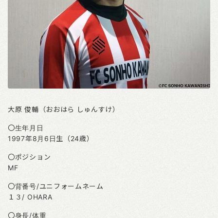
大原 俊輔（おおはら しゅんすけ）
〇生年月日
1997年8月6日生（24歳）
〇ポジション
MF
〇背番号/ユニフォームネーム
１３/ OHARA
〇身長/体重