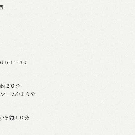
西
６５１－１）
歩約２０分
クシーで約１０分
から約１０分