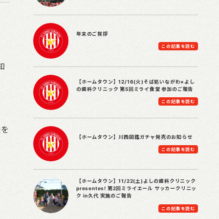
年末のご挨拶
この記事を読む
知
【ホームタウン】12/16(火)そば処いながわ×よし
の歯科クリニック 第5回ミライ食堂 参加のご報告
この記事を読む
援を
【ホームタウン】川西図鑑ガチャ発売のお知らせ
この記事を読む
【ホームタウン】11/22(土)よしの歯科クリニック
presentes! 第2回ミライエール サッカークリニッ
ク in久代 実施のご報告
この記事を読む