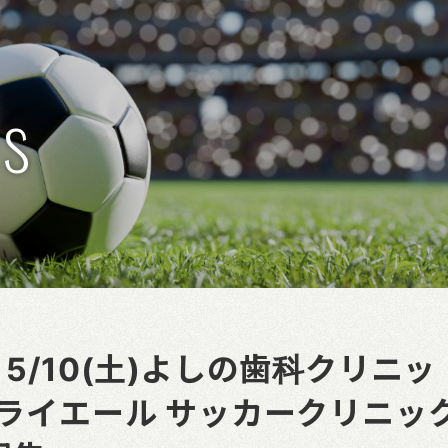
s
5/10(土)よしの歯科クリニッ
s! ミライエール サッカークリニッ