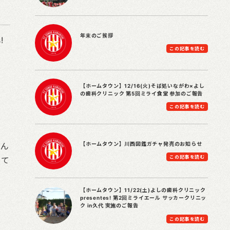
年末のご挨拶
!
この記事を読む
、
【ホームタウン】12/16(火)そば処いながわ×よし
の歯科クリニック 第5回ミライ食堂 参加のご報告
この記事を読む
【ホームタウン】川西図鑑ガチャ発売のお知らせ
運ん
この記事を読む
して
【ホームタウン】11/22(土)よしの歯科クリニック
presentes! 第2回ミライエール サッカークリニッ
ク in久代 実施のご報告
この記事を読む