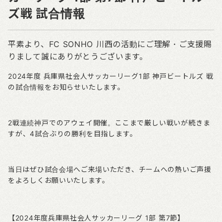
ズ戦 試合情報
平素より、
FC SONHO
川西の活動にご理解・ご支援賜
りまして誠にありがとうございます。
2024
年度
兵庫県社会人サッカーリーグ1
部
神戸ビートルズ
戦
の試合情報をお知らせいたします。
2戦連続神戸でのアウェイ開催。ここまで厳しい戦いが続きま
すが、4試合ぶりの勝利を目指します。
当日はぜひ試合会場へご来場いただき、チームへの熱いご声援
をよろしくお願いいたします。
【
2024
年度兵庫県社会人サッカーリーグ
1
部
第7
節】