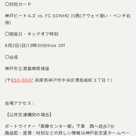
〇対戦カード
神戸ビートルズ vs. FC SONHO
川西(アウェイ扱い・ベンチ右
側)
〇開催日・キックオフ時刻
6
月2
日
(
日
)13
時30
分
Kick Off
〇会場
神戸市立港島南球技場
(
〒
650-0047
兵庫県神戸市中央区港島南町３丁目７
)
会場アクセス：
【公共交通機関の場合】
ポートライナー「医療センター駅」下車 西へ徒歩
7
分
路線図・運賃・時刻などの詳しい情報は神戸新交通ホームペー