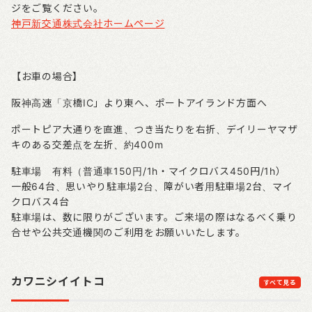
ジをご覧ください。
神戸新交通株式会社ホームページ
【お車の場合】
阪神高速「京橋
IC
」より東へ、ポートアイランド方面へ
ポートピア大通りを直進、つき当たりを右折、デイリーヤマザ
キのある交差点を左折、約
400m
駐車場 有料（普通車
150
円
/1h
・マイクロバス
450
円
/1h
）
一般
64
台、思いやり駐車場
2
台、障がい者用駐車場
2
台、マイ
クロバス
4
台
駐車場は、数に限りがございます。ご来場の際はなるべく乗り
合せや公共交通機関のご利用をお願いいたします。
カワニシイイトコ
すべて見る