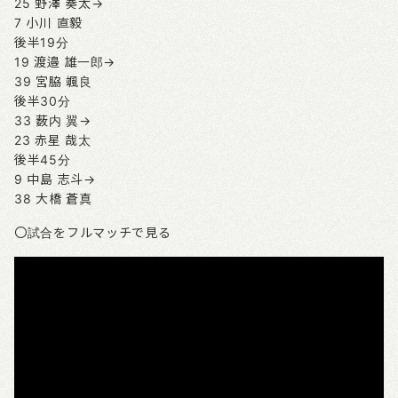
25 野澤 奏太→
7 小川 直毅
後半19分
19 渡邉 雄一郎→
39 宮脇 颯良
後半30分
33 薮内 翼→
23 赤星 哉太
後半45分
9 中島 志斗→
38 大橋 蒼真
〇試合をフルマッチで見る