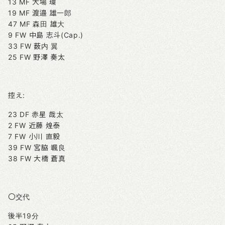
13 MF 大場 環
19 MF 渡邉 雄一郎
47 MF 森田 雄大
9 FW 中島 志斗(Cap.)
33 FW 薮内 翼
25 FW 野澤 奏太
控え:
23 DF 赤星 哉太
2 FW 近藤 煌泰
7 FW 小川 直毅
39 FW 宮脇 颯良
38 FW 大橋 蒼真
〇交代
後半19分