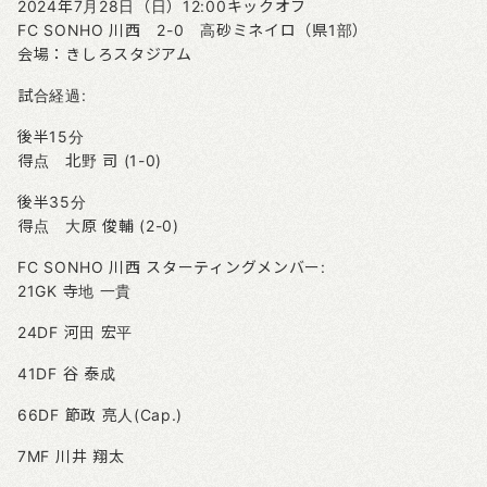
2024年7月28日（日）12:00キックオフ
FC SONHO 川西 2-0 高砂ミネイロ（県1部）
会場：きしろスタジアム
試合経過:
後半15分
得点 北野 司 (1-0)
後半35分
得点 大原 俊輔 (2-0)
FC SONHO 川西 スターティングメンバー:
21GK 寺地 一貴
24DF 河田 宏平
41DF 谷 泰成
66DF 節政 亮人(Cap.)
7MF 川井 翔太