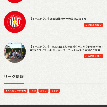
【ホームタウン】川西図鑑ガチャ発売のお知らせ
この記事を読む
【ホームタウン】11/22(土)よしの歯科クリニックpresentes!
第2回ミライエール サッカークリニック in久代 実施のご報告
この記事を読む
リーグ情報
すべてのリーグ情報
TRM
カップ
マッチ