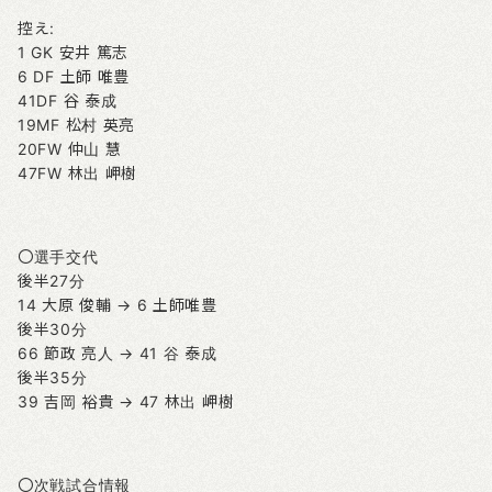
控え:
1 GK 安井 篤志
6 DF 土師 唯豊
41DF 谷 泰成
19MF 松村 英亮
20FW 仲山 慧
47FW 林出 岬樹
〇選手交代
後半27分
14 大原 俊輔 → 6 土師唯豊
後半30分
66 節政 亮人 → 41 谷 泰成
後半35分
39 吉岡 裕貴 → 47 林出 岬樹
〇次戦試合情報