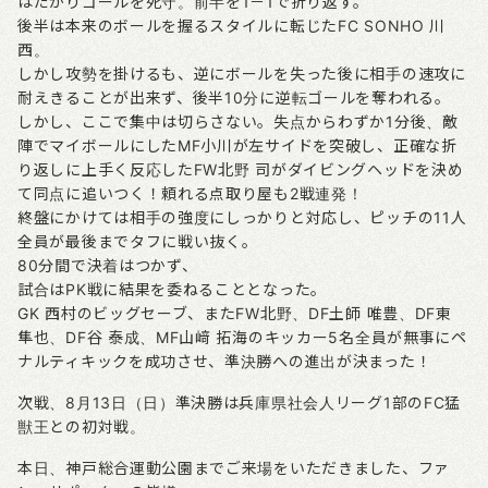
はだかりゴールを死守。前半を1－1で折り返す。
後半は本来のボールを握るスタイルに転じたFC SONHO 川
西。
しかし攻勢を掛けるも、逆にボールを失った後に相手の速攻に
耐えきることが出来ず、後半10分に逆転ゴールを奪われる。
しかし、ここで集中は切らさない。失点からわずか1分後、敵
陣でマイボールにしたMF小川が左サイドを突破し、正確な折
り返しに上手く反応したFW北野 司がダイビングヘッドを決め
て同点に追いつく！頼れる点取り屋も2戦連発！
終盤にかけては相手の強度にしっかりと対応し、ピッチの11人
全員が最後までタフに戦い抜く。
80分間で決着はつかず、
試合はPK戦に結果を委ねることとなった。
GK 西村のビッグセーブ、またFW北野、DF土師 唯豊、DF東
隼也、DF谷 泰成、MF山﨑 拓海のキッカー5名全員が無事にペ
ナルティキックを成功させ、準決勝への進出が決まった！
次戦、8月13日（日）準決勝は兵庫県社会人リーグ1部のFC猛
獣王との初対戦。
本日、神戸総合運動公園までご来場をいただきました、ファ