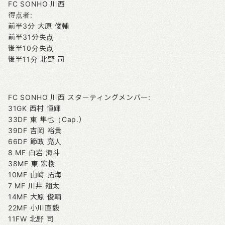
FC SONHO 川西
得点者:
前半3分 大原 俊輔
前半31分失点
後半10分失点
後半11分 北野 司
FC SONHO 川西 スターティングメンバー:
31GK 西村 恒輝
33DF 東 隼也（Cap.）
39DF 吉岡 裕貴
66DF 節政 亮人
8 MF 白岩 海斗
38MF 東 宏樹
10MF 山﨑 拓海
7 MF 川井 翔太
14MF 大原 俊輔
22MF 小川直毅
11FW 北野 司