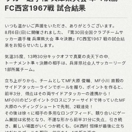
FC西宮1967戦 試合結果
いつも温かいご声援をいただき、ありがとうございます。
8月6日(日)に開催されました、『第30回全国クラブチームサ
ッカー選手権 兵庫県大会 準々決勝』FC西宮1967 戦の試合結
果をお知らせいたします。
気温35度。13時30分キックオフで真夏の炎天下の中、
トーナメント準々決勝の相手は、兵庫県社会人サッカーリーグ
1部所属チーム。
立ち上がりから、チームとしてMF大原 俊輔、MF小川 直毅の
サイドアタッカーラインでボールを握り、ポイントを作ると、
前半3分、得点はその両サイドアタッカーの連携から！
MF小川のピンポイントクロスにファーサイドで待っていたMF
大原のヘディングシュートで先制。2戦連発！
その後は徐々に相手の多用なロングフィード、競り合いにゲー
ム展開は劣勢となり、不運な形から前半31分に失点。引き続
き、厳しい場面がいくつか続くも、GK西村 恒輝が最後に立ち