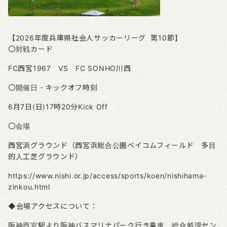
【
2026
年度兵庫県社会人サッカーリーグ
第10
節】
〇対戦カード
FC西宮1967 VS FC SONHO川西
〇開催日・キックオフ時刻
6
月7日
(
日
)17
時20
分
Kick Off
〇会場
西宮浜グラウンド（西宮浜総合公園ベイコムフィールド 多目
的人工芝グラウンド）
https://www.nishi.or.jp/access/sports/koen/nishihama-
zinkou.html
◆会場アクセスについて：
阪神西宮駅より阪神バスマリナパーク行き乗車、総合処理セン