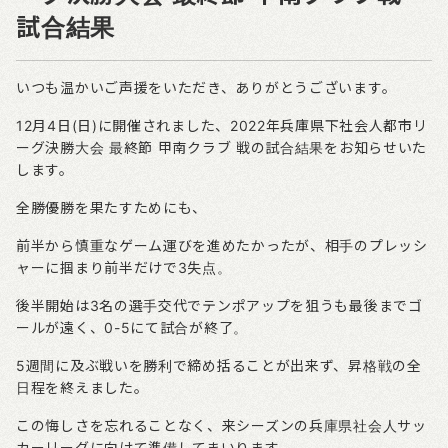
試合結果
いつも温かいご声援をいただき、ありがとうございます。
12
月
4
日
(
日
)
に開催されました、
2022
年兵庫県下社会人都市リ
ーグ決勝大会
最終節
甲南クラブ
戦の試合結果をお知らせいた
します。
全勝優勝を果たすためにも、
前半から慎重なゲーム運びを進めたかったが、相手のプレッシ
ャーに掴まり前半だけで
3
失点。
後半開始は
3
名の選手交代でテンポアップを狙うも最後までゴ
ールが遠く、
0-5
にて試合が終了。
5
週間に及ぶ戦いを勝利で締め括ることが出来ず、昇格戦の全
日程を終えました。
この悔しさを忘れることなく、来シーズンの兵庫県社会人サッ
カーリーグに向けて準備してまいります。