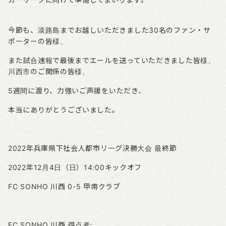
今節も、淡路島までお越しいただきました
30
名のファン・サ
ポーターの皆様、
また試合速報で最後までエールを送っていただきました皆様、
川西市のご関係の皆様、
5
週間に渡り、力強いご声援をいただき、
本当にありがとうございました。
2022
年兵庫県下社会人都市リーグ決勝大会
最終節
2022
年
12
月
4
日（日）
14:00
キックオフ
FC SONHO
川西
0-5
甲南クラブ
FC SONHO
川西
得点者
: