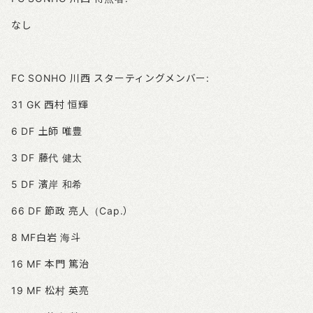
なし
FC SONHO
川西
スターティングメンバー
:
31 GK
西村
恒輝
6 DF
土師
唯豊
3 DF
藤代
健太
5 DF
濱岸
和希
66 DF
節政
亮人（
Cap.
）
8 MF
白岩
海斗
16 MF
本門
篤治
19 MF
松村
英亮