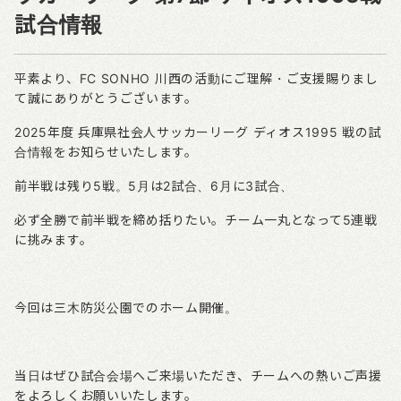
試合情報
平素より、
FC SONHO
川西の活動にご理解・ご支援賜りまし
て誠にありがとうございます。
2025
年度
兵庫県社会人サッカーリーグ
ディオス1995
戦の試
合情報をお知らせいたします。
前半戦は残り5戦。5月は2試合、6月に
3
試合、
必ず全勝で前半戦を締め括りたい。チーム一丸となって5
連戦
に挑みます。
今回は三木防災公園でのホーム開催。
当日はぜひ試合会場へご来場いただき、チームへの熱いご声援
をよろしくお願いいたします。