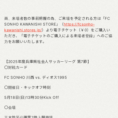
尚、来場者数の事前把握の為、ご来場を予定される方は「
FC
SONHO KAWANISHI STORE
」（
https://fcsonho-
kawanishi.stores.jp/
）より電子チケット（￥
0
）をご購入い
ただき、「電子チケットのご購入による来場者登録」へのご協
力をお願いいたします。
【
2025
年度兵庫県社会人サッカーリーグ
第7
節】
〇対戦カード
FC SONHO
川西
vs.
ディオス1995
〇開催日・キックオフ時刻
5
月
18
日
(
日
)13
時
30
分
Kick Off
〇会場
三木防災公園第2陸上競技場