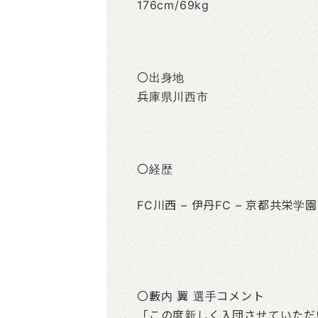
176cm/69kg
〇出身地
兵庫県川西市
〇経歴
FC川西 – 伊丹FC – 京都共栄学
〇藪内 翼 選手コメント
「この度新しく入団させていただ