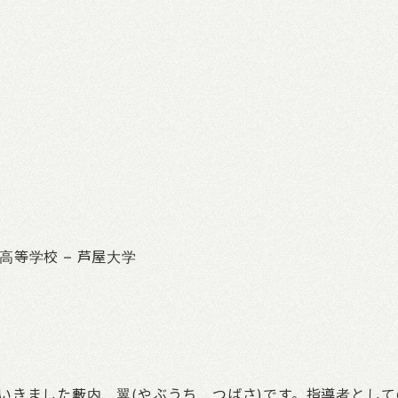
園高等学校 – 芦屋大学
いきました藪内 翼(やぶうち つばさ)です。指導者として