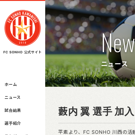
New
FC SONHO 公式サイト
ニュース
ホーム
ニュース
藪内 翼 選手 加
試合結果
選手紹介
平素より、FC SONHO 川西