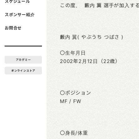
スケジュール
この度、 藪内 翼 選手が加入
スポンサー紹介
お問合せ
藪内 翼( やぶうち つばさ )
〇生年月日
アカデミー
2002年2月12日（22歳）
オンラインストア
〇ポジション
MF / FW
〇身長/体重