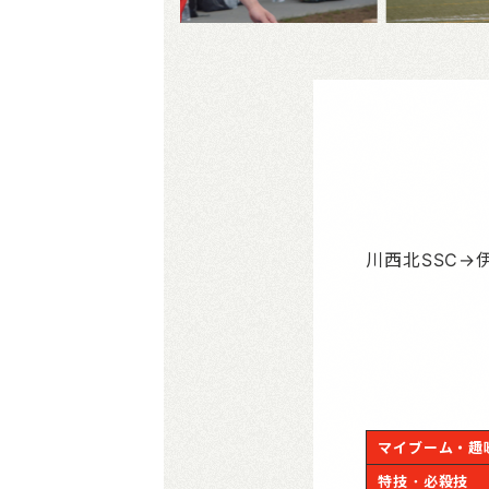
川西北SSC→
マイブーム・趣
特技・必殺技