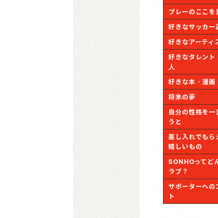
プレーのここを
好きなサッカー
好きなアーティ
好きなタレント
人
好きな本・漫画
将来の夢
自分の性格を一
うと
差し入れでもら
嬉しいもの
SONHOってど
ラブ？
サポーターへの
ト