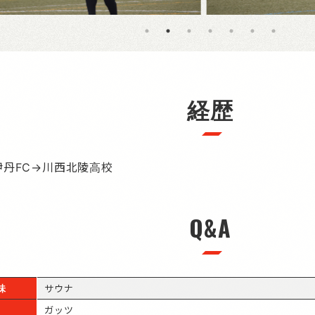
経歴
伊丹FC→川西北陵高校
Q&A
味
サウナ
ガッツ