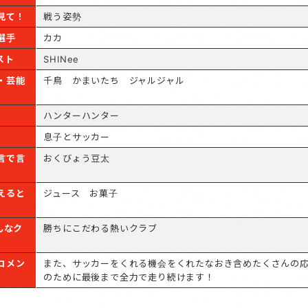
見て！
戦う姿勢
選手
カカ
スト
SHINee
・芸能
千鳥 かまいたち ジャルジャル
ハンターハンター
息子とサッカー
言で言
おくびょう豆太
えると
ジュース お菓子
んなク
勝ちにこだわる熱いクラブ
コメン
また、サッカーをくれる機会をくれたなおき含めたくさんの
のために最後まで全力で走り続けます！